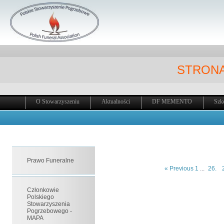
STRONA
O Stowarzyszeniu
Aktualności
DF MEMENTO
Szk
Prawo Funeralne
« Previous
1
...
26.
Członkowie
Polskiego
Stowarzyszenia
Pogrzebowego -
MAPA