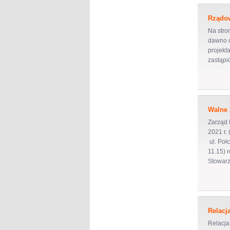
Rządow
Na stro
dawno o
projekt
zastąpi
Walne 
Zarząd 
2021 r.
ul. Poł
11.15) 
Stowar
Relacj
Relacja