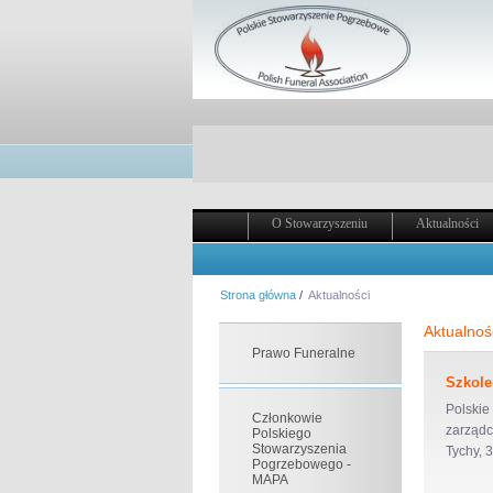
O Stowarzyszeniu
Aktualności
Strona główna
/
Aktualności
Aktualnoś
Prawo Funeralne
Szkole
Polskie
Członkowie
zarządc
Polskiego
Stowarzyszenia
Tychy, 
Pogrzebowego -
MAPA