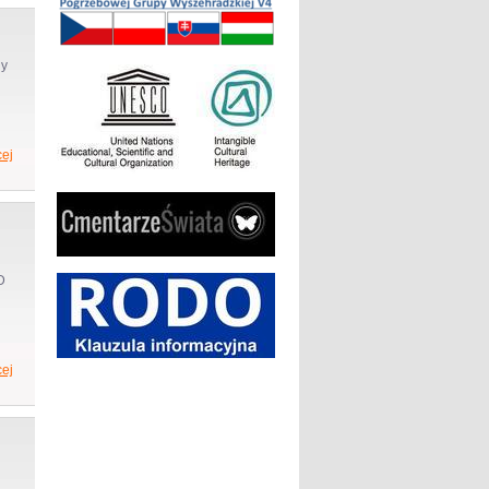
ny
ej
D
ej