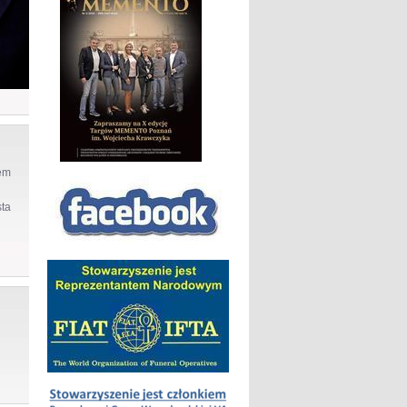
em
sta