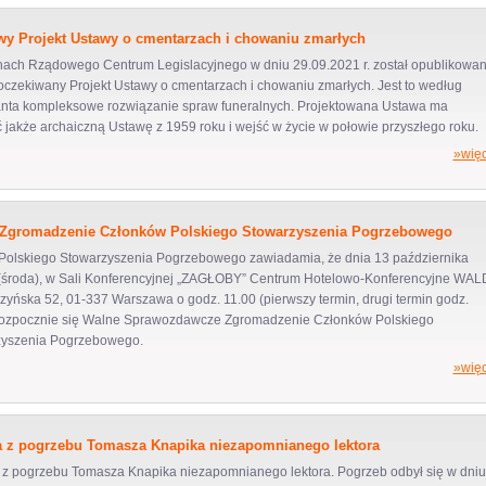
y Projekt Ustawy o cmentarzach i chowaniu zmarłych
nach Rządowego Centrum Legislacyjnego w dniu 29.09.2021 r. został opublikowa
czekiwany Projekt Ustawy o cmentarzach i chowaniu zmarłych. Jest to według
anta kompleksowe rozwiązanie spraw funeralnych. Projektowana Ustawa ma
ć jakże archaiczną Ustawę z 1959 roku i wejść w życie w połowie przyszłego roku.
»więc
Zgromadzenie Członków Polskiego Stowarzyszenia Pogrzebowego
Polskiego Stowarzyszenia Pogrzebowego zawiadamia, że dnia 13 października
 (środa), w Sali Konferencyjnej „ZAGŁOBY” Centrum Hotelowo-Konferencyjne WAL
czyńska 52, 01-337 Warszawa o godz. 11.00 (pierwszy termin, drugi termin godz.
rozpocznie się Walne Sprawozdawcze Zgromadzenie Członków Polskiego
zyszenia Pogrzebowego.
»więc
a z pogrzebu Tomasza Knapika niezapomnianego lektora
 z pogrzebu Tomasza Knapika niezapomnianego lektora. Pogrzeb odbył się w dniu