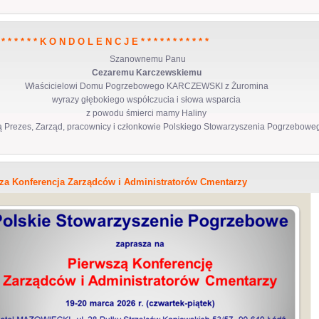
* * * * * * * K O N D O L E N C J E * * * * * * * * * * *
Szanownemu Panu
Cezaremu Karczewskiemu
Właścicielowi Domu Pogrzebowego KARCZEWSKI z Żuromina
wyrazy głębokiego współczucia i słowa wsparcia
z powodu śmierci mamy Haliny
ą Prezes, Zarząd, pracownicy i członkowie Polskiego Stowarzyszenia Pogrzebowe
za Konferencja Zarządców i Administratorów Cmentarzy