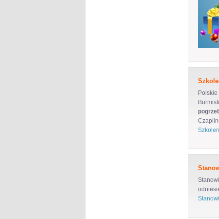
Szkole
Polskie
Burmist
pogrze
Czaplin
Szkolen
Stanow
Stanowi
odniesi
Stanowi