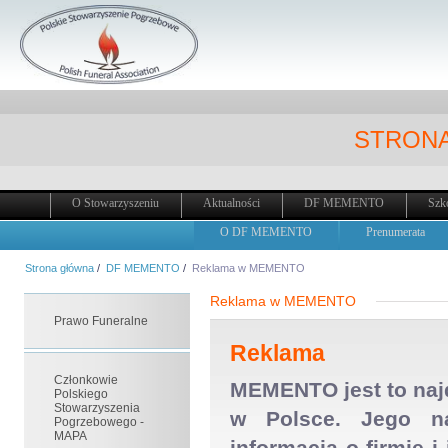
STRONA
O Stowarzyszeniu
Aktualności
DF MEMENTO
Szk
O DF MEMENTO
Prenumerata
Strona główna
/
DF MEMENTO
/
Reklama w MEMENTO
Reklama w MEMENTO
Prawo Funeralne
Reklama
Członkowie
MEMENTO jest to naj
Polskiego
Stowarzyszenia
w Polsce. Jego na
Pogrzebowego -
MAPA
informacją o firmie 