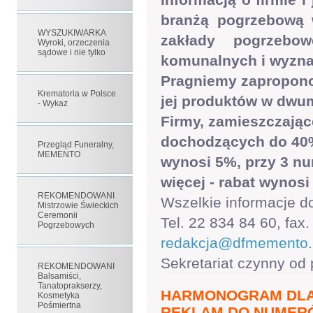
branżą pogrzebową 
WYSZUKIWARKA
zakłady pogrzebow
Wyroki, orzeczenia
sądowe i nie tylko
komunalnych i wyzn
Pragniemy zapropono
Krematoria w Polsce
jej produktów w dw
- Wykaz
Firmy, zamieszczając
dochodzących do 40%.
Przegląd Funeralny,
MEMENTO
wynosi 5%, przy 3 nu
więcej - rabat wynosi
REKOMENDOWANI
Wszelkie informacje d
Mistrzowie Świeckich
Ceremonii
Tel. 22 834 84 60, fax
Pogrzebowych
redakcja@dfmemento.
Sekretariat czynny od 
REKOMENDOWANI
Balsamiści,
Tanatoprakserzy,
HARMONOGRAM DLA
Kosmetyka
Pośmiertna
REKLAM DO NUMERÓ