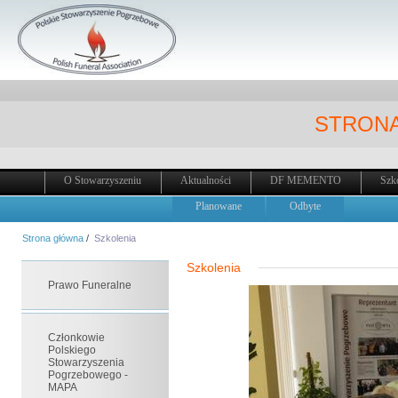
STRONA
O Stowarzyszeniu
Aktualności
DF MEMENTO
Szk
Planowane
Odbyte
Strona główna
/
Szkolenia
Szkolenia
Prawo Funeralne
Członkowie
Polskiego
Stowarzyszenia
Pogrzebowego -
MAPA