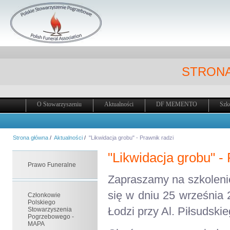
STRONA
O Stowarzyszeniu
Aktualności
DF MEMENTO
Szk
Strona główna
/
Aktualności
/
"Likwidacja grobu" - Prawnik radzi
"Likwidacja grobu" -
Prawo Funeralne
Zapraszamy na szkolenie
się w dniu 25 września
Członkowie
Polskiego
Łodzi przy Al. Piłsudski
Stowarzyszenia
Pogrzebowego -
MAPA