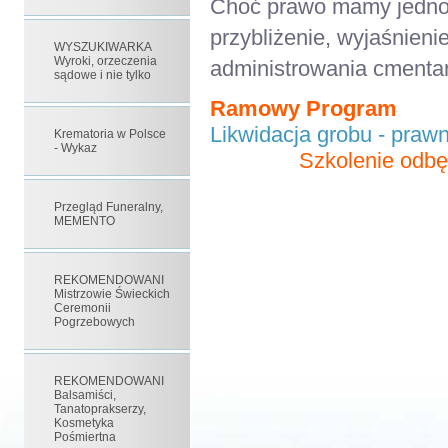
Choć prawo mamy jedno to
przybliżenie, wyjaśnieni
WYSZUKIWARKA
Wyroki, orzeczenia
administrowania cmenta
sądowe i nie tylko
Ramowy Program
Likwidacja grobu - prawn
Krematoria w Polsce
- Wykaz
Szkolenie odbę
Przegląd Funeralny,
MEMENTO
REKOMENDOWANI
Mistrzowie Świeckich
Ceremonii
Pogrzebowych
REKOMENDOWANI
Balsamiści,
Tanatoprakserzy,
Kosmetyka
Pośmiertna