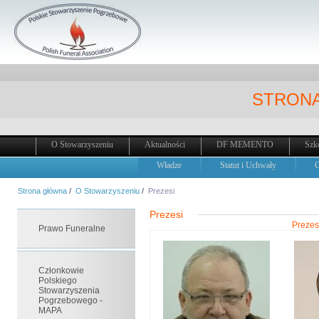
STRONA
O Stowarzyszeniu
Aktualności
DF MEMENTO
Szk
Władze
Statut i Uchwały
C
Strona główna
/
O Stowarzyszeniu
/
Prezesi
Prezesi
Prezes
Prawo Funeralne
Członkowie
Polskiego
Stowarzyszenia
Pogrzebowego -
MAPA